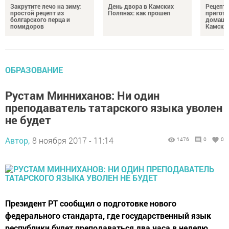
Закрутите лечо на зиму:
День двора в Камских
Рецепты
простой рецепт из
Полянах: как прошел
пригото
болгарского перца и
домашн
помидоров
Камски
ОБРАЗОВАНИЕ
Рустам Минниханов: Ни один
преподаватель татарского языка уволен
не будет
Автор,
8 ноября 2017 - 11:14
1476
0
0
Президент РТ сообщил о подготовке нового
федерального стандарта, где государственный язык
республики будет преподаваться два часа в неделю.