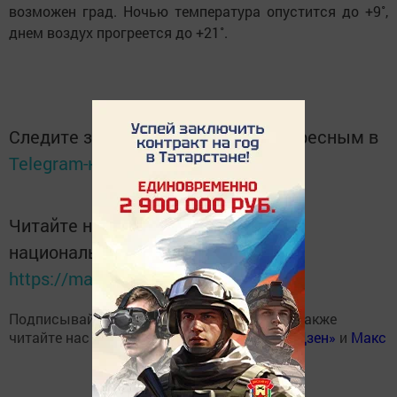
возможен град. Ночью температура опустится до +9˚,
днем воздух прогреется до +21˚.
Следите за самым важным и интересным в
Telegram-канале
Татмедиа
Читайте новости Татарстана в
национальном мессенджере MАХ:
https://max.ru/tatmedia
Подписывайтесь на наш
Telegram-канал
, а также
читайте нас
Вконтакте
,
Одноклассниках
,
«Дзен»
и
Макс