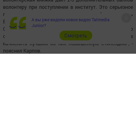
волонтеру при поступлении в институт. Это серьезное
преимущество для волонтеров, которые будут сдавать
А вы уже видели новое видео Tatmedia
ЕГЭ", - уточнил Карпов.
Junior?
Он добавил, что среди волонтеров также много
Cмотреть
студентов. "Мы будем просить руководство вузов
начислить лучшим из них повышенную стипендию", -
пояснил Карпов.
Следите за самым важным и интересным в
Telegram-канале
Татмедиа
Читайте новости Татарстана в
национальном мессенджере MАХ:
https://max.ru/tatmedia