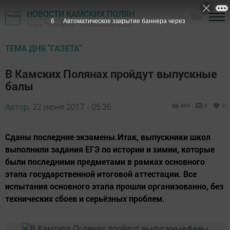
НОВОСТИ КАМСКИХ ПОЛЯН
16+
5
Автоматическое закрытие баннера через
Газета "Посинформ" - Нижнекамский район
ТЕМА ДНЯ "ГАЗЕТА"
В Камских Полянах пройдут выпускные
балы
Автор,
22 июня 2017 - 05:36
895
0
0
Сданы последние экзамены.Итак, выпускники школ
выполнили задания ЕГЭ по истории и химии, которые
были последними предметами в рамках основного
этапа государственной итоговой аттестации. Все
испытания основного этапа прошли организованно, без
технических сбоев и серьёзных проблем.