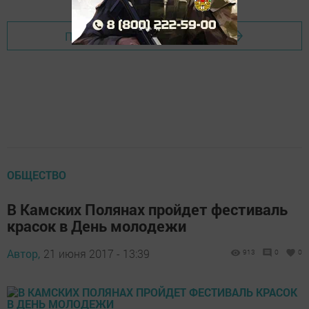
Перейти на страницу новости
ОБЩЕСТВО
В Камских Полянах пройдет фестиваль
красок в День молодежи
Автор,
21 июня 2017 - 13:39
913
0
0