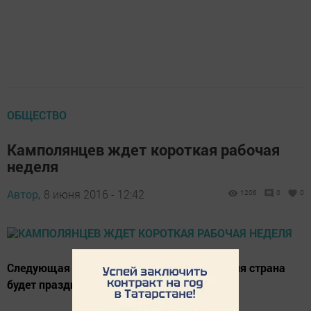
ОБЩЕСТВО
Камполянцев ждет короткая рабочая
неделя
Автор,
8 июня 2016 - 12:42
1206
0
0
Следующая неделя будет короткой - 12 июня страна
будет праздновать День России.