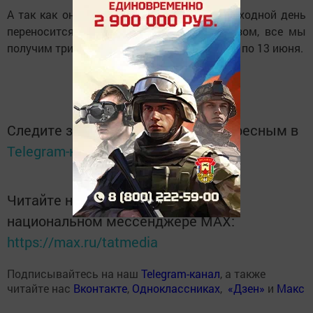
А так как он выпал на воскресенье, то выходной день
переносится на понедельник. Таким образом, все мы
получим три дня летних мини-каникул - с 11 по 13 июня.
Следите за самым важным и интересным в
Telegram-канале
Татмедиа
Читайте новости Татарстана в
национальном мессенджере MАХ:
https://max.ru/tatmedia
Подписывайтесь на наш
Telegram-канал
, а также
читайте нас
Вконтакте
,
Одноклассниках
,
«Дзен»
и
Макс