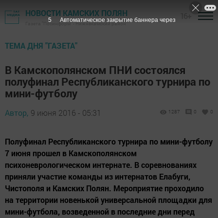
НОВОСТИ КАМСКИХ ПОЛЯН
16+
4
Автоматическое закрытие баннера через
Газета "Посинформ" - Нижнекамский район
ТЕМА ДНЯ "ГАЗЕТА"
В Камскополянском ПНИ состоялся
полуфинал Республиканского турнира по
мини-футболу
Автор,
9 июня 2016 - 05:31
1287
0
0
Полуфинал Республиканского турнира по мини-футболу
7 июня прошел в Камскополянском
психоневрологическом интернате. В соревнованиях
приняли участие команды из интернатов Елабуги,
Чистополя и Камских Полян. Мероприятие проходило
на территории новенькой универсальной площадки для
мини-футбола, возведенной в последние дни перед