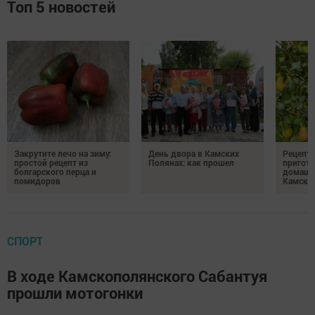
Топ 5 новостей
Закрутите лечо на зиму:
День двора в Камских
Рецепты
простой рецепт из
Полянах: как прошел
пригото
болгарского перца и
домашн
помидоров
Камски
СПОРТ
В ходе Камскополянского Сабантуя
прошли мотогонки