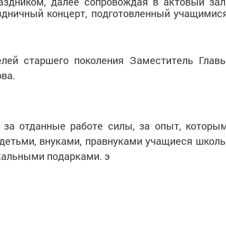
аздником, далее сопровождая в актовый зал
здничный концерт, подготовленный учащимис
елей старшего поколения Заместитель Глав
ва.
, за отданные работе силы, за опыт, которы
 детьми, внуками, правнуками учащиеся школ
кальными подарками. э