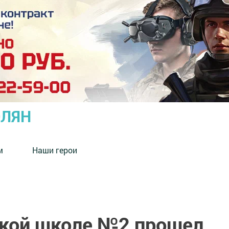
ОЛЯН
м
Наши герои
кой школе №2 прошел