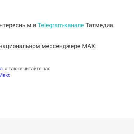
интересным в
Telegram-канале
Татмедиа
в национальном мессенджере MАХ:
ал
, а также читайте нас
Макс