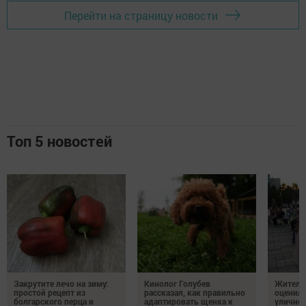
Перейти на страницу новости
Топ 5 новостей
Закрутите лечо на зиму:
Кинолог Голубев
Жители
простой рецепт из
рассказал, как правильно
оценил
болгарского перца и
адаптировать щенка к
уличног