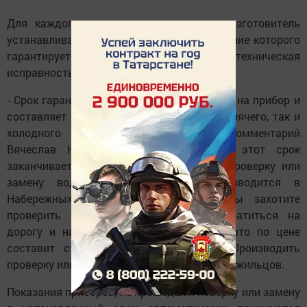
Для каждого водяного счетчика завод-изготовитель
устанавливает определенный срок, в течение которого
гарантируется точность измерений и техническая
исправность прибора.
- Срок гарантии отражается в техпаспорте на прибор и
составляет 6 лет, как на счетчик учета горячего, так и
холодного водоснабжения, - дает комментарий
Вячеслав Наумов. - После того, как этот срок
заканчивается, необходимо произвести проверку или
замену водосчетчика. Проверка производится в
Набережных Челнах. Так что, если вы захотите
проверить счетчик, вам придется потратиться на
дорогу и на саму процедуру проверки, что по цене
составит стоимость нового счетчика. Производить
проверку или замену счетчика - дело самих жильцов.
Показания приборов, не прошедших поверку или замену