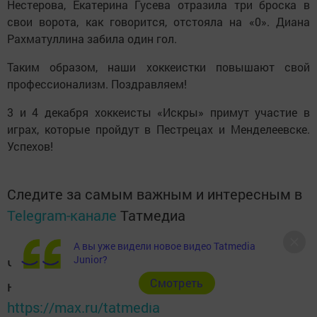
Нестерова, Екатерина Гусева отразила три броска в
свои ворота, как говорится, отстояла на «0». Диана
Рахматуллина забила один гол.
Таким образом, наши хоккеистки повышают свой
профессионализм. Поздравляем!
3 и 4 декабря хоккеисты «Искры» примут участие в
играх, которые пройдут в Пестрецах и Менделеевске.
Успехов!
Следите за самым важным и интересным в
Telegram-канале
Татмедиа
А вы уже видели новое видео Tatmedia
Junior?
Читайте новости Татарстана в
Cмотреть
национальном мессенджере MАХ:
https://max.ru/tatmedia