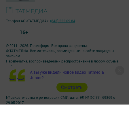
Телефон АО «ТАТМЕДИА»:
(843) 222 09 84
16+
© 2011 - 2026. Посинформ. Все права защищены.
© ТАТМЕДИА. Все материалы, размещенные на сайте, защищены
законом.
Перепечатка, воспроизведение и распространение в любом объеме
информации,
размещенной на сайте, возможна только с письменного согласия
А вы уже видели новое видео Tatmedia
редакций СМИ.
Junior?
При поддержке Республиканского агентства по печати и массовым
Cмотреть
коммуникациям.
Наименование СМИ: Посинформ
№ свидетельства о регистрации СМИ, дата: ЭЛ № ФС 77 - 69869 от
29.05.2017
выдано Федеральной службой по надзору в сфере связи,
информационных технологий и массовых коммуникаций
ФИО главного редактора: Халиуллина Надежда Михайловна
Адрес редакции: 423564, Российская Федерация, Республика
Татарстан, Нижнекамский район, пгт Камские Поляны, д. 1/18А,