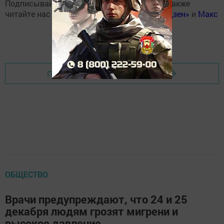
Подписывайтесь на наш
Telegram-канал
, а также
читайте нас
Вконтакте
,
Одноклассниках
,
«Дзен»
и
Макс
Перейти на страницу новости
ОБЩЕСТВО
Врачи предупреждают, что 24 и 25
декабря людям грозят мигрени и
высокое давление