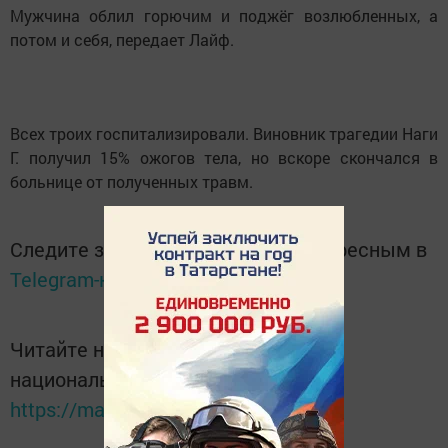
Мужчина облил горючим и поджёг возлюбленных, а
потом и себя, передает Лайф.
Всех троих госпитализировали. Виновник трагедии Наги
Г. получил 15% ожогов тела, но вскоре скончался в
больнице от полученных травм.
Следите за самым важным и интересным в
Telegram-канале
Татмедиа
Читайте новости Татарстана в
национальном мессенджере MАХ:
https://max.ru/tatmedia