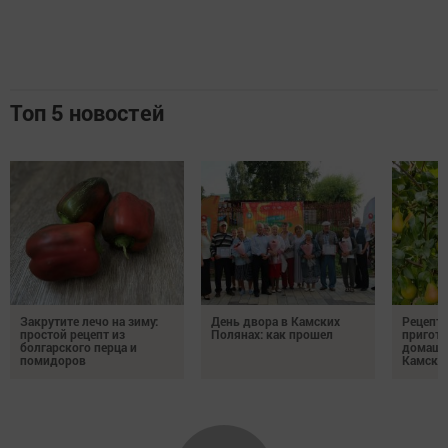
Топ 5 новостей
Закрутите лечо на зиму:
День двора в Камских
Рецепты
простой рецепт из
Полянах: как прошел
пригото
болгарского перца и
домашн
помидоров
Камски