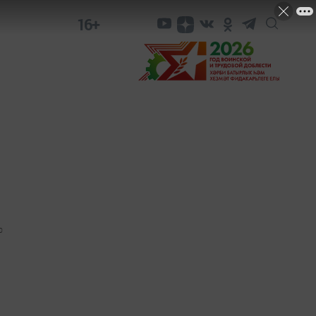
16+
0