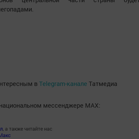
егопадами.
интересным в
Telegram-канале
Татмедиа
в национальном мессенджере MАХ:
ал
, а также читайте нас
Макс