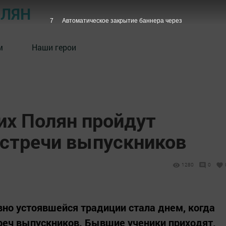
ОЛЯН
6
Автоматическое закрытие баннера через
м
Наши герои
их Полян пройдут
стречи выпускников
1280
0
вно устоявшейся традиции стала днем, когда
реч выпускников. Бывшие ученики приходят,