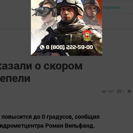
Отправить
Авторизоваться
казали о скором
тепели
1295
0
повысится до 0 градусов, сообщил
 Гидрометцентра Роман Вильфанд.