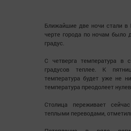
Ближайшие две ночи стали в
черте города по ночам было д
градус.
С четверга температура в с
градусов теплее. К пятни
температура будет уже не н
температура преодолеет нулев
Столица переживает сейча
теплыми переводами, отметили
Потепление в ряде реги