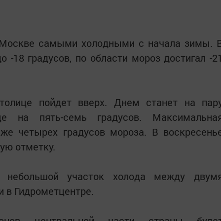
 Москве самыми холодными с начала зимы. 
о -18 градусов, по области мороз достигал -2
толице пойдет вверх. Днем станет на пар
це на пять-семь градусов. Максимальна
иже четырех градусов мороза. В воскресень
ую отметку.
с небольшой участок холода между двум
 в Гидрометцентре.
онов центральной части страны буде