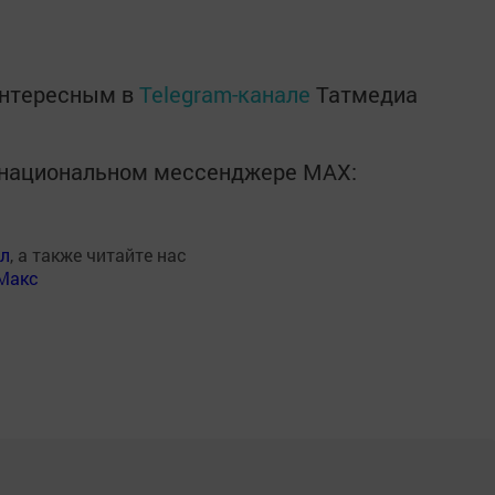
интересным в
Telegram-канале
Татмедиа
в национальном мессенджере MАХ:
ал
, а также читайте нас
Макс