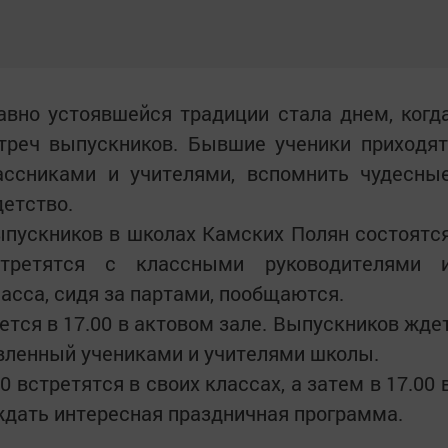
авно устоявшейся традиции стала днем, когд
треч выпускников. Бывшие ученики приходят
ассниками и учителями, вспомнить чудесны
детство.
ыпускников в школах Камских Полян состоятс
третятся с классными руководителями 
ласса, сидя за партами, пообщаются.
тся в 17.00 в актовом зале. Выпускников жде
вленный учениками и учителями школы.
 встретятся в своих классах, а затем в 17.00 
ждать интересная праздничная программа.