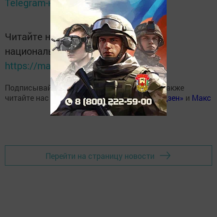
Telegram-канале
Татмедиа
Читайте новости Татарстана в
национальном мессенджере MАХ:
https://max.ru/tatmedia
Подписывайтесь на наш
Telegram-канал
, а также
читайте нас
Вконтакте
,
Одноклассниках
,
«Дзен»
и
Макс
Перейти на страницу новости