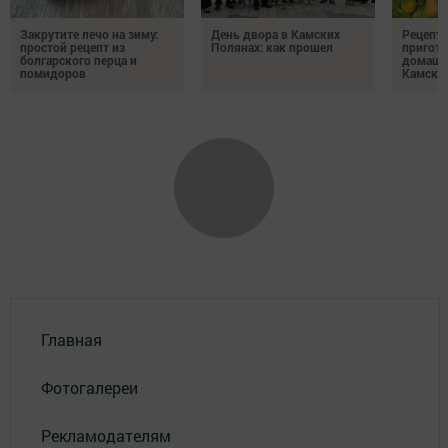
Закрутите лечо на зиму:
День двора в Камских
Рецепты
простой рецепт из
Полянах: как прошел
пригото
болгарского перца и
домашн
помидоров
Камски
Главная
Фотогалереи
Рекламодателям