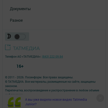
Документы
Разное
Телефон АО «ТАТМЕДИА»:
(843) 222 09 84
16+
© 2011 - 2026. Посинформ. Все права защищены.
© ТАТМЕДИА. Все материалы, размещенные на сайте, защищены
законом.
Перепечатка, воспроизведение и распространение в любом объеме
информации,
размещенной на сайте, возможна только с письменного согласия
А вы уже видели новое видео Tatmedia
редакций СМИ.
Junior?
При поддержке Республиканского агентства по печати и массовым