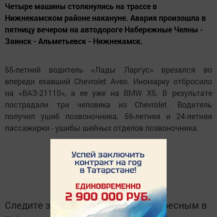
Четыре машины столкнулись на трассе в
Нижнекамском районе накануне. Авария произошла в
пятницу вечером на автодороге Набережные Челны -
Заинск - Альметьевск - Нижнекамск.
55-летний водитель «Лады Ларгус» врезался во
впереди ехавший Chevrolet Aveo. Иномарку отбросило
на «ВАЗ-21110», а ее уже на ВМW Х5. В результате
пострадали три человека из Chevrolet. Водитель
получил ушиб позвоночника, 56-летняя и 24-летняя
пассажирки - ушибы шейных отделов позвоночника.
Следите за самым важным и интересным в