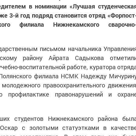
едителем в номинации «Лучшая студенческа
уже 3-й год подряд становится отряд «Форпост
ского филиала Нижнекамского сварочно
одарственным письмом начальника Управлени
кому району Айрата Садыкова отметил
чебно-воспитательной работе, куратора отряд
-Полянского филиала НСМК Надежду Мичурин
 молодежного правоохранительного движения
по профилактике правонарушений и охран
ших студентов Нижнекамского района был
Оскар с золотыми статуэтками в качеств