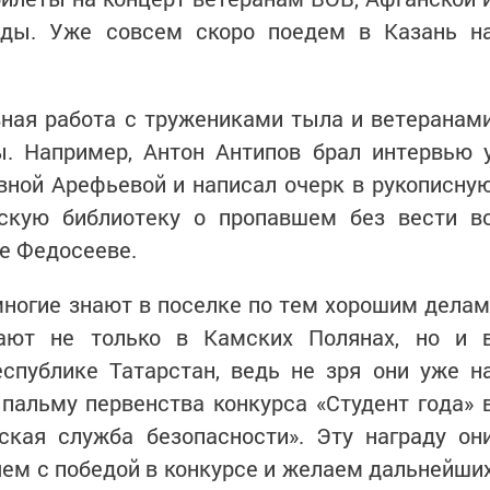
еды. Уже совсем скоро поедем в Казань н
ная работа с тружениками тыла и ветеранам
ы. Например, Антон Антипов брал интервью 
ной Арефьевой и написал очерк в рукописну
скую библиотеку о пропавшем без вести в
е Федосееве.
 многие знают в поселке по тем хорошим делам
ают не только в Камских Полянах, но и 
спублике Татарстан, ведь не зря они уже н
пальму первенства конкурса «Студент года» 
ская служба безопасности». Эту награду он
яем с победой в конкурсе и желаем дальнейши