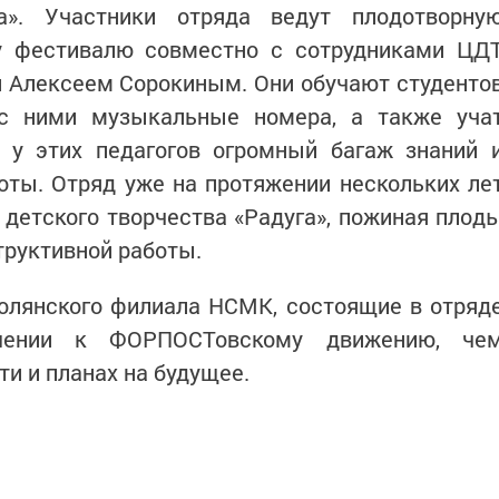
га». Участники отряда ведут плодотворну
у фестивалю совместно с сотрудниками ЦД
и Алексеем Сорокиным. Они обучают студенто
 с ними музыкальные номера, а также уча
ь у этих педагогов огромный багаж знаний 
оты. Отряд уже на протяжении нескольких ле
 детского творчества «Радуга», пожиная плод
труктивной работы.
Полянского филиала НСМК, состоящие в отряд
шении к ФОРПОСТовскому движению, че
ти и планах на будущее.