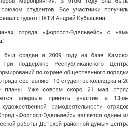
неров мероприятия. В этом году она был
союзом студентов. Все участники получил
воевал студент НХТИ Андрей Кубышкин.
анах отряда «Форпост-Эдельвейс» с нам
а:
» был создан в 2009 году на базе Камско
при поддержке Республиканского Центр
ормирований по охране общественного порядк
тряда составляют 10 студентов колледжа и 2
е планы. Уже совсем скоро, 21 мая, отря
рается впервые принять участие в 13-о
 художественной самодеятельности отрядо
Отряд «Форпост-Эдельвейс» является одним и
ческой работы Детской районной думы» центр