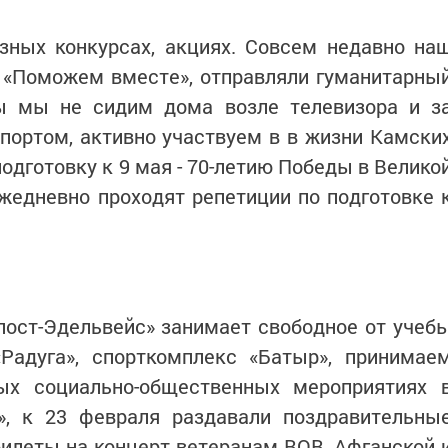
азных конкурсах, акциях. Совсем недавно на
и «Поможем вместе», отправляли гуманитарны
бы мы не сидим дома возле телевизора и з
портом, активно участвуем в в жизни Камски
одготовку к 9 мая - 70-летию Победы в Велико
жедневно проходят репетиции по подготовке 
пост-Эдельвейс» занимает свободное от учеб
адуга», спорткомплекс «Батыр», принимае
ых социально-общественных мероприятиях 
а», к 23 февраля раздавали поздравительны
илеты на концерт ветеранам ВОВ, Афганской 