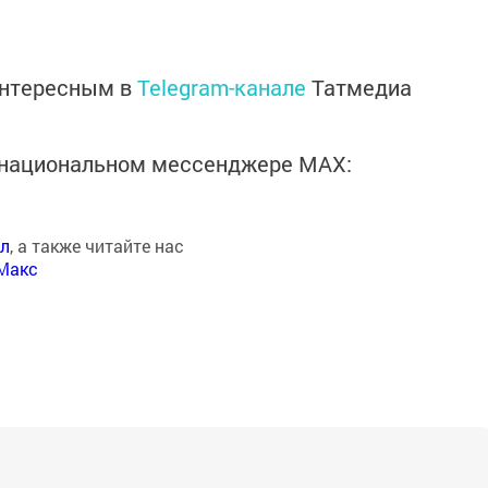
интересным в
Telegram-канале
Татмедиа
в национальном мессенджере MАХ:
ал
, а также читайте нас
Макс