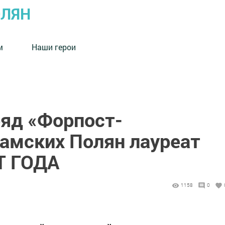
ОЛЯН
м
Наши герои
ряд «Форпост-
Камских Полян лауреат
Т ГОДА
1158
0