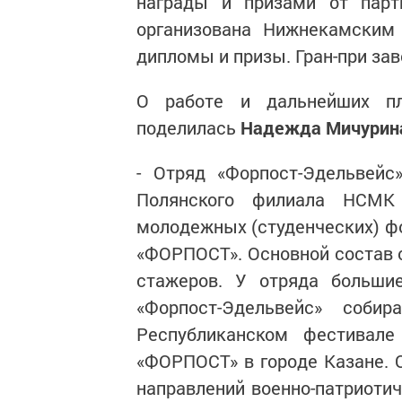
награды и призами от парт
организована Нижнекамским 
дипломы и призы. Гран-при за
О работе и дальнейших пл
поделилась
Надежда Мичурин
- Отряд «Форпост-Эдельвейс
Полянского филиала НСМК 
молодежных (студенческих) ф
«ФОРПОСТ». Основной состав о
стажеров. У отряда больши
«Форпост-Эдельвейс» соби
Республиканском фестивале
«ФОРПОСТ» в городе Казане. 
направлений военно-патриоти