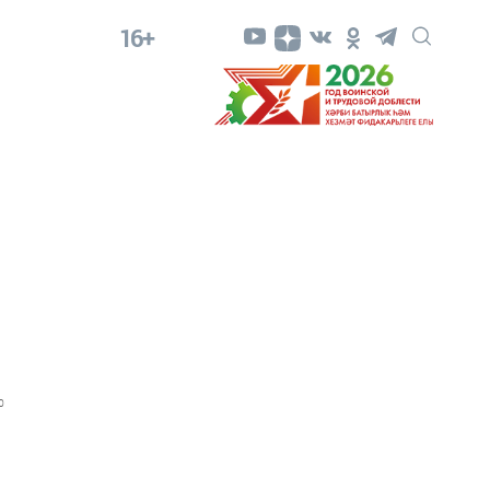
16+
0