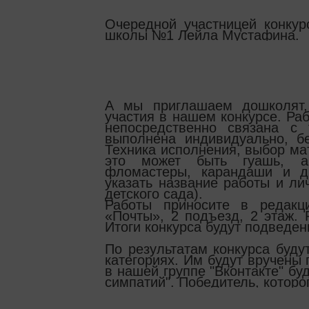
Очередной участницей конкур
школы №1 Лейла Мустафина.
А мы приглашаем дошколят,
участия в нашем конкурсе. Ра
непосредственно связана с
выполнена индивидуально, б
Техника исполнения, выбор ма
это может быть гуашь, ак
фломастеры, карандаши и д
указать название работы и л
детского сада).
Работы приносите в редакц
«Почты», 2 подъезд, 2 этаж.
Итоги конкурса будут подведен
По результатам конкурса буду
категориях. Им будут вручены
в нашей группе "Вконтакте" бу
симпатий". Победитель, которо