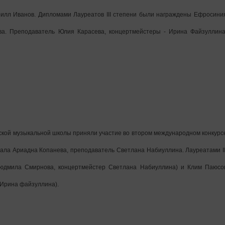
ирилл Иванов. Дипломами Лауреатов III степени были награждены Ефросини
ова. Преподаватель Юлия Карасева, концертмейстеры - Ирина Файзуллина
тской музыкальной школы приняли участие во втором международном конкурс
тала Ариадна Копанева, преподаватель Светлана Набиуллина. Лауреатами II
юдмила Смирнова, концертмейстер Светлана Набиуллина) и Клим Паюсо
 Ирина файзуллина).