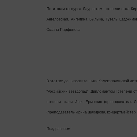
По итогам конкурса Лауреатом I степени стал К
Ангеловская, Ангелина Былыка, Гузель Евдоким
Оксана Парфенова.
В этот же день воспитанники Камскополянской де
"Российский звездопад". Дипломантом I степени с
степени стали Илья Ермошин (преподаватель Л
(преподаватель Ирина Шакирова, концертмейстер
Поздравляем!