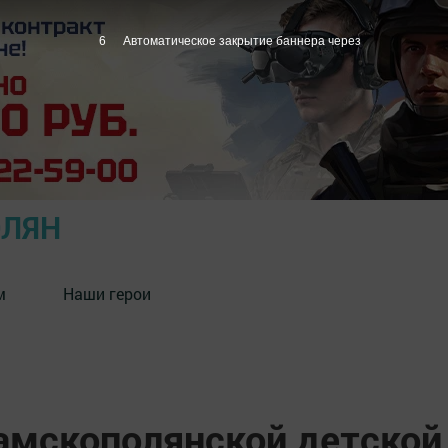
5
Автоматическое закрытие баннера через
ОЛЯН
м
Наши герои
амскополянской детской