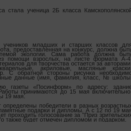
са стала ученица 2Б класса Камскополянско
 учеников младших и старших классов дл
бота, предоставленная на конкурс, должна быт
 темой экологии. Сама работа должна быт
ез помощи взрослых, на листе формата А-4
териалов для творчества остается за авторами
варельные, акриловые, масляные краски
р. С обратной стороны рисунка необходим
ичные данные (имя, фамилия, класс, № школы
ию газеты «Посинформ» по адресу: здани
 Работы принимаются до 15 мая включительно
ы 19 мая.
т определены победители в разных возраcтны
 памятные подарки и дипломы. А с 12 по 19 ма
дет проходить голосование за "Приз зрительски
го также будет отмечен дипломом и подарком.