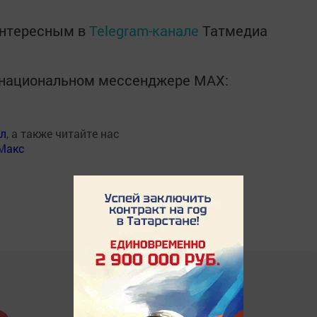
интересным в
Telegram-канале
Татмедиа
в национальном мессенджере MАХ:
ал
, а также читайте нас
Макс