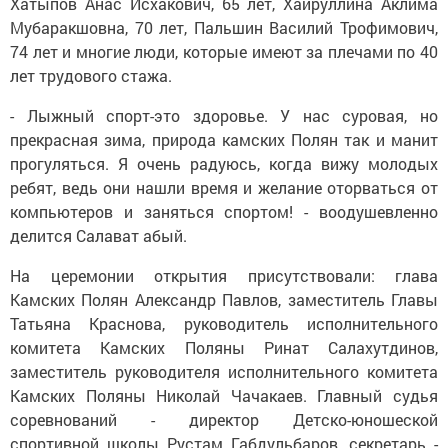
Хатыпов Анас Исхакович, 65 лет, Хайруллина Аклима
Мубаракшовна, 70 лет, Пальшин Василий Трофимович,
74 лет и многие люди, которые имеют за плечами по 40
лет трудового стажа.
- Лыжный спорт-это здоровье. У нас суровая, но
прекрасная зима, природа камских Полян так и манит
прогуляться. Я очень радуюсь, когда вижу молодых
ребят, ведь они нашли время и желание оторваться от
компьютеров и заняться спортом! - воодушевленно
делится Салават абый.
На церемонии открытия присутствовали: глава
Камских Полян Александр Павлов, заместитель Главы
Татьяна Краснова, руководитель исполнительного
комитета Камских Поляны Ринат Салахутдинов,
заместитель руководителя исполнительного комитета
Камских Поляны Николай Чачакаев. Главный судья
соревнований - директор Детско-юношеской
спортивной школы Рустам Габдульбаров, секретарь -