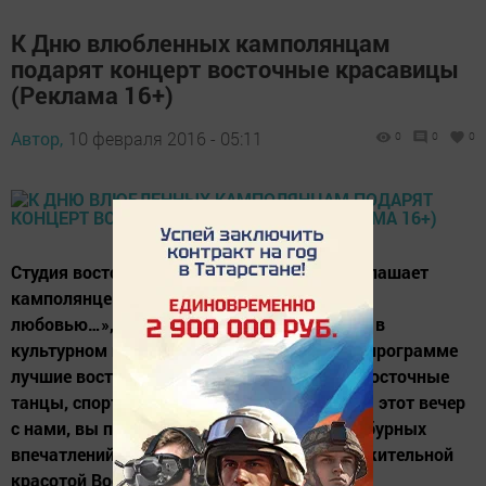
К Дню влюбленных камполянцам
подарят концерт восточные красавицы
(Реклама 16+)
Автор,
10 февраля 2016 - 05:11
0
0
0
Студия восточных танцев «Махаббат» приглашает
камполянцев на концертную программу «С
любовью…», которая состоится 13 февраля в
культурном центре «Чулман-Су» в 17.00. В программе
лучшие восточные танцы студии, детские восточные
танцы, спортивно-бальные танцы. Проведя этот вечер
с нами, вы получите море позитива, массу бурных
впечатлений и надолго зарядитесь обворожительной
красотой Востока!...