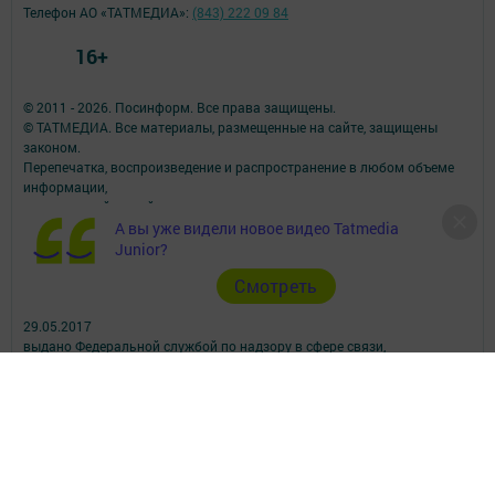
Телефон АО «ТАТМЕДИА»:
(843) 222 09 84
16+
© 2011 - 2026. Посинформ. Все права защищены.
© ТАТМЕДИА. Все материалы, размещенные на сайте, защищены
законом.
Перепечатка, воспроизведение и распространение в любом объеме
информации,
размещенной на сайте, возможна только с письменного согласия
редакций СМИ.
А вы уже видели новое видео Tatmedia
При поддержке Республиканского агентства по печати и массовым
Junior?
коммуникациям.
Cмотреть
Наименование СМИ: Посинформ
№ свидетельства о регистрации СМИ, дата: ЭЛ № ФС 77 - 69869 от
29.05.2017
выдано Федеральной службой по надзору в сфере связи,
информационных технологий и массовых коммуникаций
ФИО главного редактора: Халиуллина Надежда Михайловна
Адрес редакции: 423564, Российская Федерация, Республика
Татарстан, Нижнекамский район, пгт Камские Поляны, д. 1/18А,
помещение 102.
Телефон редакции: +7(8555) 33-60-60
Электронная почта редакции: posinform@yandex.ru