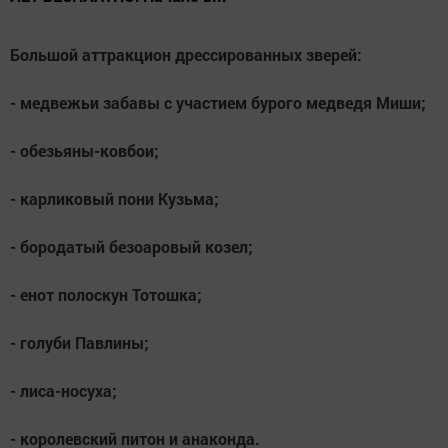
Большой аттракцион дрессированных зверей:
- медвежьи забавы с участием бурого медведя Миши;
- обезьяны-ковбои;
- карликовый пони Кузьма;
- бородатый безоаровый козел;
- енот полоскун Тотошка;
- голуби Павлины;
- лиса-носуха;
- королевский питон и анаконда.