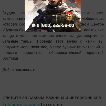
Студия восточных танцев «Махаббат» приглашает
камполянцев на концертную программу «С любовью…»,
которая состоится 13 февраля в культурном центре
«Чулман-Су» в 17.00. В программе лучшие восточные
танцы студии, детские восточные танцы, спортивно-
бальные танцы. Проведя этот вечер с нами, вы
получите море позитива, массу бурных впечатлений и
надолго зарядитесь обворожительной красотой
Востока!
Добро пожаловать!!!
Следите за самым важным и интересным в
Telegram-канале
Татмедиа