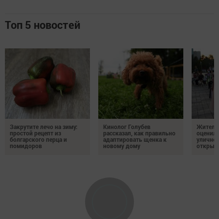
Топ 5 новостей
Закрутите лечо на зиму:
Кинолог Голубев
Жители
простой рецепт из
рассказал, как правильно
оценил
болгарского перца и
адаптировать щенка к
уличног
помидоров
новому дому
открыт