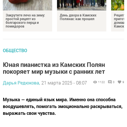
Закрутите лечо на зиму:
День двора в Камских
Рецепты
простой рецепт из
Полянах: как прошел
пригото
болгарского перца и
домашн
помидоров
Камски
ОБЩЕСТВО
Юная пианистка из Камских Полян
покоряет мир музыки с ранних лет
Дарья Редюкова,
21 марта 2025 - 08:07
1122
0
9
Музыка — единый язык мира. Именно она способна
воодушевлять, помогать эмоционально раскрываться,
выражать свои чувства.