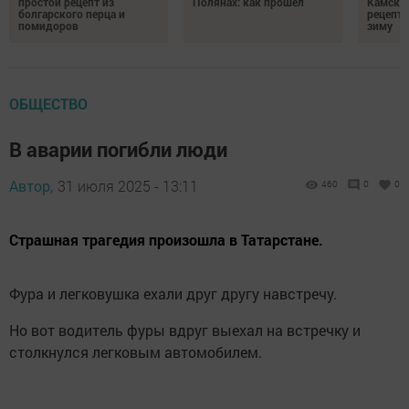
простой рецепт из
Полянах: как прошел
Камских
болгарского перца и
рецепты
помидоров
зиму
ОБЩЕСТВО
В аварии погибли люди
Автор,
31 июля 2025 - 13:11
460
0
0
Страшная трагедия произошла в Татарстане.
Фура и легковушка ехали друг другу навстречу.
Но вот водитель фуры вдруг выехал на встречку и
столкнулся легковым автомобилем.