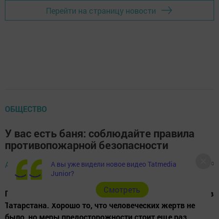
Перейти на страницу новости
ОБЩЕСТВО
У вас есть баня: соблюдайте правила
противопожарной безопасности
А вы уже видели новое видео Tatmedia
Автор,
31 июля 2025 - 12:30
351
0
0
Junior?
Cмотреть
Под огонь попали недавно две бани в одном из районов
Татарстана. Хорошо то, что человеческих жертв не
было, но меры предосторожности стоит еще раз