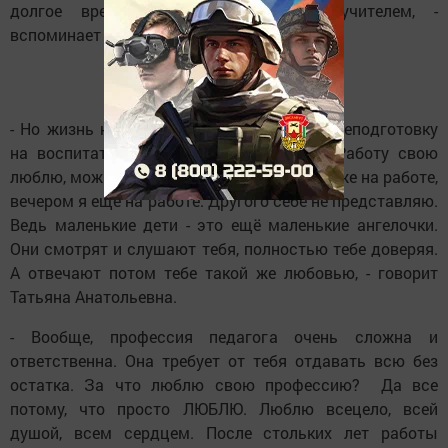
долгое время проработала именно учителем, -
вспоминает Татьяна Анатольевна.
- Но жизнь не стоит на месте. Прошла переподготовку
на воспитателя, сейчас им и работаю. Работу свою
люблю, можно сказать, ею живу. Утром я уже на работе,
вечером я ещё на работе. Другого себе не представляю.
Ведь маленькие дети - это ещё маленькие ангелочки.
Они смотрят и слушают тебя, полностью тебе доверяя.
А отвечают потом тебе такой же любовью, - говорит
Татьяна Анатольевна.
- Вообще, профессия педагога очень сложна и
ответственна. Она требует от тебя отдавать всю без
остатка. За что люблю свою профессию? Да все
потому, что просто ЛЮБЛЮ. Люблю всецело, всей
душой, всем сердцем. После стольких лет работы