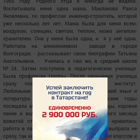
1965 году. Родного отца я никогда не видела.
Воспитывала меня одна мама, Маклакова Раиса
Яковлевна, по профессии инженер-строитель, которой
уже несколько лет нет. Мама была для меня всем:
воздухом, солнцем, светом, теплом, моим ангелом-
хранителем. Она у меня была одна, и я у неё одна.
Работала на алюминиевом заводе в городе
Волгограде, - рассказывает свою биографию Татьяна
Анатольевна. - Училась я там же, в средней школе
№34. Затем поступила в педагогическое училище.
Была профоргом группы. После окончания училища
сразу поступила в педагогический институт.
Любимыми предметами всегда был русский язык и
литература. В школьные и студенческие годы
посещала много различных кружков (танцы, хоровое
пение и волейбол). Практику вместо одного месяца
вожатой отработала три, так как очень нравилась
работа в лагере. Профессию воспитателя выбрала не
сразу, так как училась на учителя начальных классов и