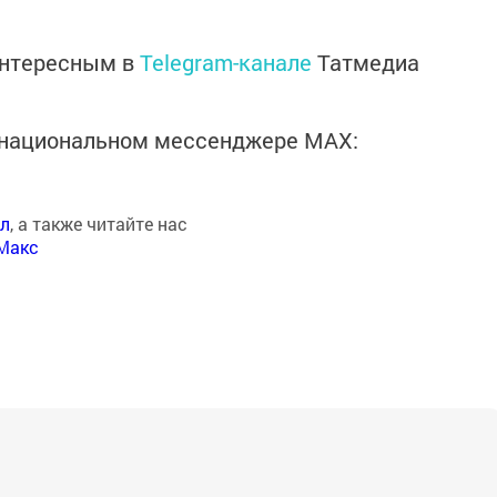
интересным в
Telegram-канале
Татмедиа
в национальном мессенджере MАХ:
ал
, а также читайте нас
Макс