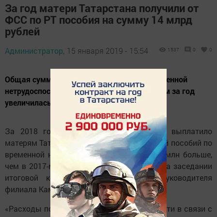
За год матери Татарстана получили от
ФСС по РТ пособия на сумму 14 млрд
рублей
Администратор,
15 января 2019 - 15:54
1537
0
0
Общая сумма расходов на пособия по временной
нетрудоспособности в связи с материнством за год
увеличилась на 400 млн рублей.
За 2018 год отделение ФСС РФ по РТ выплатило
матерям Татарстана свыше 14 млрд рублей пособий по
временной нетрудоспособности – на 400 млн больше,
чем в 2017-м. Об этом сообщил сегодня на заседании
итоговой коллегии отделения и. о. руководителя
филиала Камиль Фатыхов.
«Расходы по временной нетрудоспособности в связи с