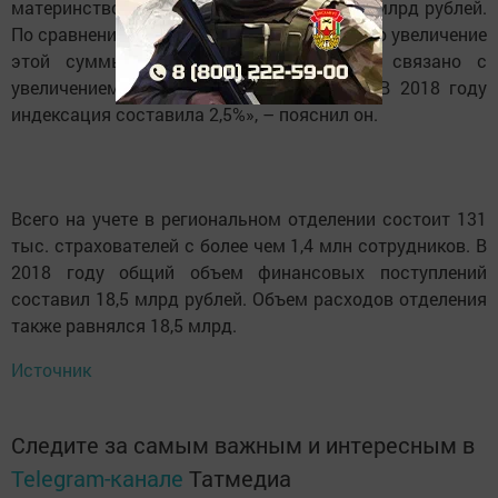
материнством за год составили более 14 млрд рублей.
По сравнению с прошлым годом произошло увеличение
этой суммы на 400 млн рублей, что связано с
увеличением среднего размера пособий. В 2018 году
индексация составила 2,5%», – пояснил он.
Всего на учете в региональном отделении состоит 131
тыс. страхователей с более чем 1,4 млн сотрудников. В
2018 году общий объем финансовых поступлений
составил 18,5 млрд рублей. Объем расходов отделения
также равнялся 18,5 млрд.
Источник
Следите за самым важным и интересным в
Telegram-канале
Татмедиа