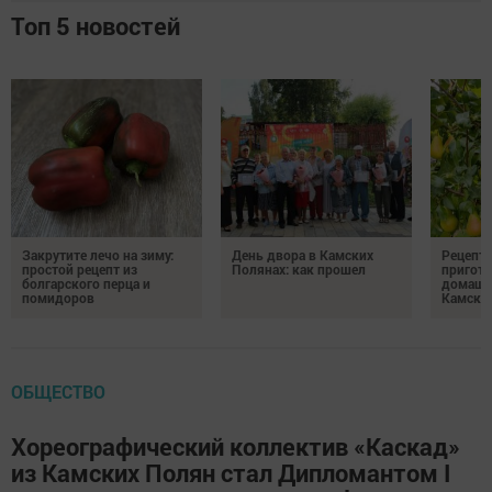
Топ 5 новостей
Закрутите лечо на зиму:
День двора в Камских
Рецепты
простой рецепт из
Полянах: как прошел
пригото
болгарского перца и
домашн
помидоров
Камски
ОБЩЕСТВО
Хореографический коллектив «Каскад»
из Камских Полян стал Дипломантом I