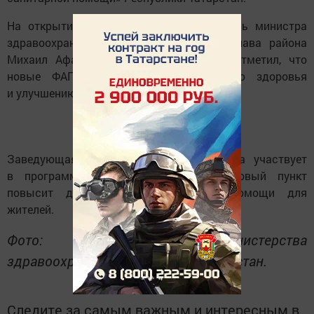
На открытии присутствовали заместитель министра
здравоохранения РТ Ильдар Фатихов, глава района
Михаил Афанасьев и другие. Фатихов отметил, что
новые ФАПы способствуют укреплению здоровья
и улучшению качества жизни.
Заведующая ФАПом Анастасия Жиркова участвует
в программе «Земский фельдшер». Новый пункт
повысит доступность медицинской помощи для
жителей.
Фото: пресс-служба Министерства
здравоохранения Республики Татарстан.
Следите за самым важным и интересным в