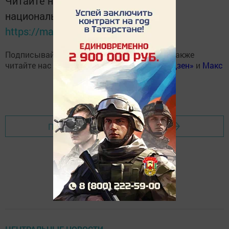
Читайте новости Татарстана в
национальном мессенджере MАХ:
https://max.ru/tatmedia
Подписывайтесь на наш
Telegram-канал
, а также
читайте нас
Вконтакте
,
Одноклассниках
,
«Дзен»
и
Макс
Перейти на страницу новости