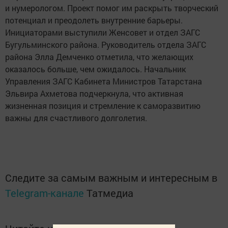
и нумерологом. Проект помог им раскрыть творческий
потенциал и преодолеть внутренние барьеры.
Инициаторами выступили Женсовет и отдел ЗАГС
Бугульминского района. Руководитель отдела ЗАГС
района Элла Демченко отметила, что желающих
оказалось больше, чем ожидалось. Начальник
Управления ЗАГС Кабинета Министров Татарстана
Эльвира Ахметова подчеркнула, что активная
жизненная позиция и стремление к саморазвитию
важны для счастливого долголетия.
Следите за самым важным и интересным в
Telegram-канале
Татмедиа