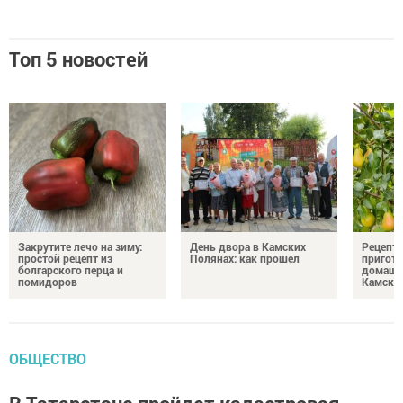
Топ 5 новостей
Закрутите лечо на зиму:
День двора в Камских
Рецепты
простой рецепт из
Полянах: как прошел
пригото
болгарского перца и
домашн
помидоров
Камски
ОБЩЕСТВО