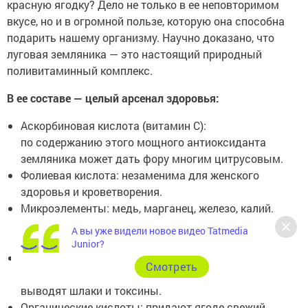
красную ягодку? Дело не только в ее неповторимом
вкусе, но и в огромной пользе, которую она способна
подарить нашему организму. Научно доказано, что
луговая земляника — это настоящий природный
поливитаминный комплекс.
В ее составе — целый арсенал здоровья:
Аскорбиновая кислота (витамин С):
по содержанию этого мощного антиоксиданта
земляника может дать фору многим цитрусовым.
Фолиевая кислота: незаменима для женского
здоровья и кроветворения.
Микроэлементы: медь, марганец, железо, калий.
Без них невозможна нормальная работа сердца
А вы уже видели новое видео Tatmedia
и нервной системы.
Junior?
Пектины и дубильные вещества: они работают как
Cмотреть
нежные «санитары» для нашего кишечника,
выводят шлаки и токсины.
Органические кислоты: придают ягоде свежий