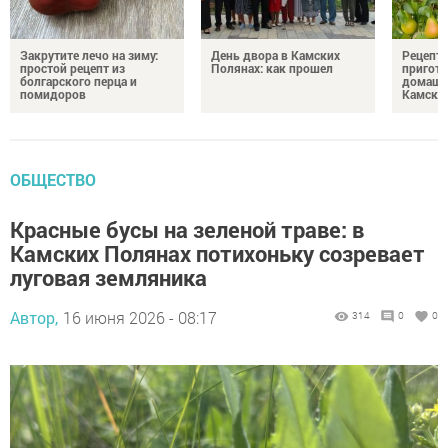
Закрутите лечо на зиму:
День двора в Камских
Рецепты
простой рецепт из
Полянах: как прошел
пригото
болгарского перца и
домашн
помидоров
Камски
ОБЩЕСТВО
Красные бусы на зеленой траве: в
Камских Полянах потихоньку созревает
луговая земляника
Автор,
16 июня 2026 - 08:17
314
0
0