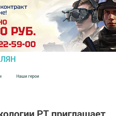
ОЛЯН
м
Наши герои
кологии РТ приглашает