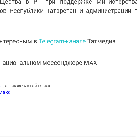
общества в РТ при поддержке Министерств
ов Республики Татарстан и администрации г
интересным в
Telegram-канале
Татмедиа
в национальном мессенджере MАХ:
ал
, а также читайте нас
Макс