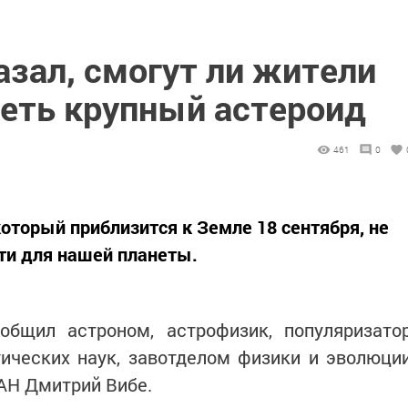
зал, смогут ли жители
деть крупный астероид
461
0
оторый приблизится к Земле 18 сентября, не
ти для нашей планеты.
общил астроном, астрофизик, популяризато
тических наук, завотделом физики и эволюци
АН Дмитрий Вибе.