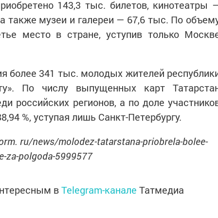
риобретено 143,3 тыс. билетов, кинотеатры 
, а также музеи и галереи — 67,6 тыс. По объем
етье место в стране, уступив только Москв
дия более 341 тыс. молодых жителей республик
ту». По числу выпущенных карт Татарста
ди российских регионов, а по доле участнико
8,94 %, уступая лишь Санкт-Петербургу.
orm. ru/news/molodez-tatarstana-priobrela-bolee-
rte-za-polgoda-5999577
интересным в
Telegram-канале
Татмедиа