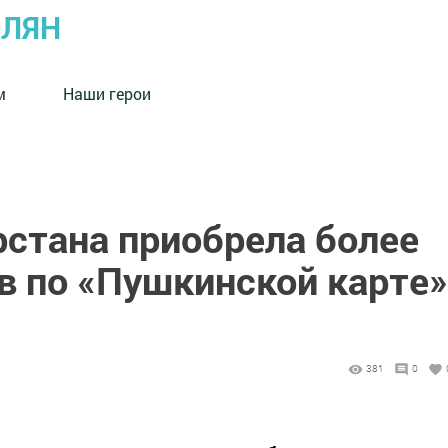
ОЛЯН
м
Наши герои
стана приобрела более
в по «Пушкинской карте»
381
0