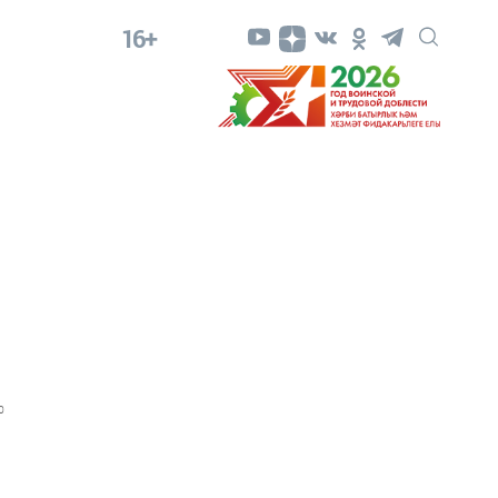
16+
0