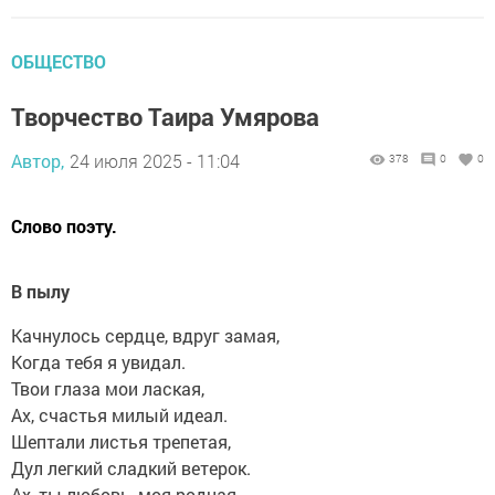
ОБЩЕСТВО
Творчество Таира Умярова
Автор,
24 июля 2025 - 11:04
378
0
0
Слово поэту.
В пылу
Качнулось сердце, вдруг замая,
Когда тебя я увидал.
Твои глаза мои лаская,
Ах, счастья милый идеал.
Шептали листья трепетая,
Дул легкий сладкий ветерок.
Ах, ты любовь, моя родная,