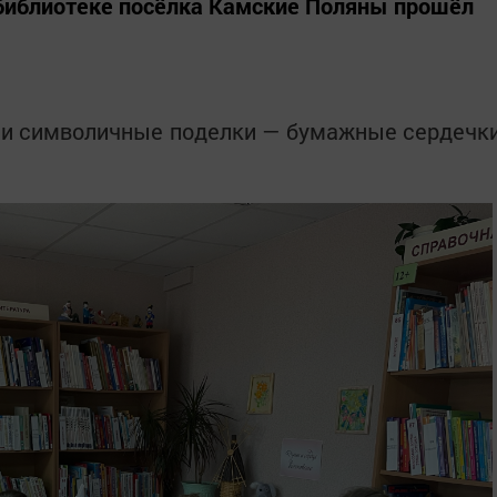
 библиотеке посёлка Камские Поляны прошёл
ли символичные поделки — бумажные сердечк