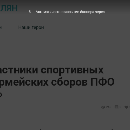
ОЛЯН
5
Автоматическое закрытие баннера через
м
Наши герои
стники спортивных
рмейских сборов ПФО
»
252
0