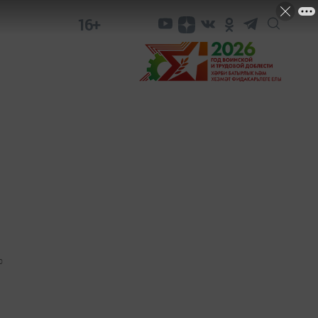
16+
0