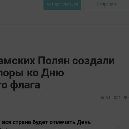
Отправить
Авторизоваться
мских Полян создали
лоры ко Дню
го флага
423
0
а вся страна будет отмечать День