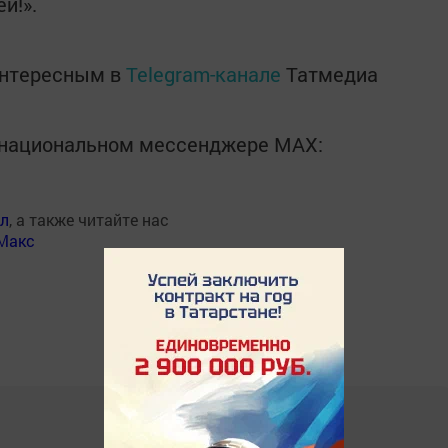
й!».
интересным в
Telegram-канале
Татмедиа
в национальном мессенджере MАХ:
ал
, а также читайте нас
Макс