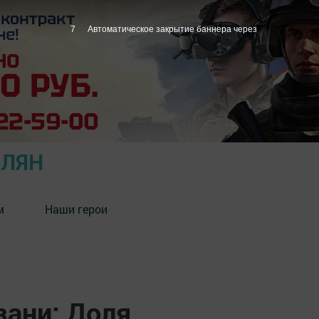
6
Автоматическое закрытие баннера через
ОЛЯН
м
Наши герои
зани: Доля