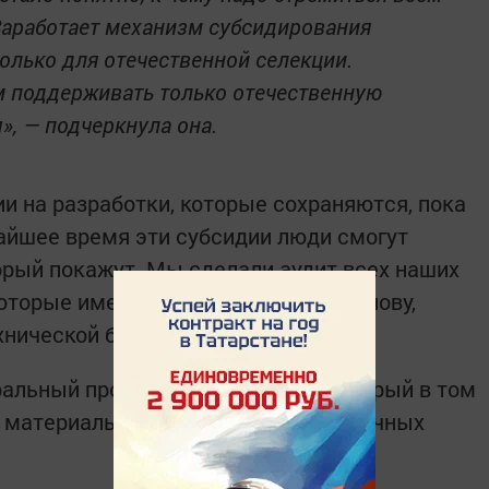
Заработает механизм субсидирования
олько для отечественной селекции.
м поддерживать только отечественную
», — подчеркнула она.
и на разработки, которые сохраняются, пока
жайшее время эти субсидии люди смогут
торый покажут. Мы сделали аудит всех наших
которые имеют хорошую научную основу,
нической базы», — заявила она.
ральный проект «Кадры в АПК», который в том
 материально-технической базы научных