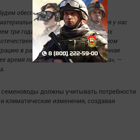
 будем обеспечены всем необходимым
 материально-технической точки зрения у нас
чем три года назад. И одна из ключевых
 отечественных разработок в ускоренном
трацию в рамках госкомиссии. Ускоренная
е время появится на товарные семена», —
а.
и семеноводы должны учитывать потребности
и климатические изменения, создавая