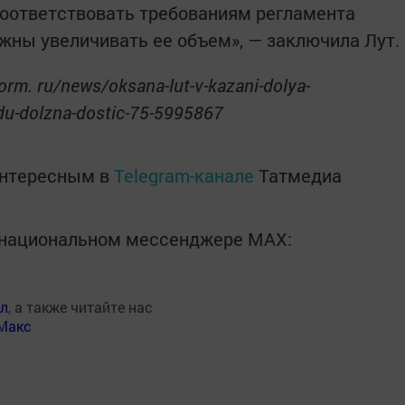
соответствовать требованиям регламента
жны увеличивать ее объем», — заключила Лут.
orm. ru/news/oksana-lut-v-kazani-dolya-
u-dolzna-dostic-75-5995867
интересным в
Telegram-канале
Татмедиа
в национальном мессенджере MАХ:
ал
, а также читайте нас
Макс