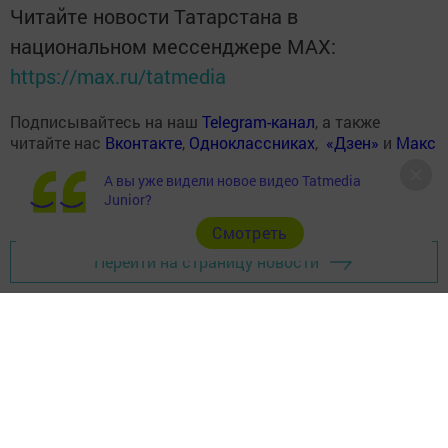
Читайте новости Татарстана в
национальном мессенджере MАХ:
https://max.ru/tatmedia
Подписывайтесь на наш
Telegram-канал
, а также
читайте нас
Вконтакте
,
Одноклассниках
,
«Дзен»
и
Макс
А вы уже видели новое видео Tatmedia
Junior?
Cмотреть
Перейти на страницу новости