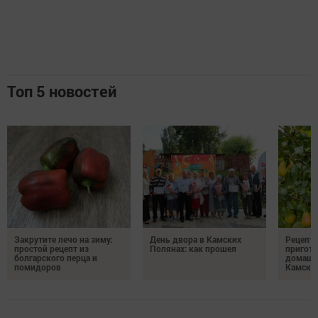
Топ 5 новостей
Закрутите лечо на зиму:
День двора в Камских
Рецепты
простой рецепт из
Полянах: как прошел
пригото
болгарского перца и
домашн
помидоров
Камски