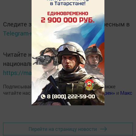
Следите за самым важным и интересным в
Telegram-канале
Татмедиа
Читайте новости Татарстана в
национальном мессенджере MАХ:
https://max.ru/tatmedia
Подписывайтесь на наш
Telegram-канал
, а также
читайте нас
Вконтакте
,
Одноклассниках
,
«Дзен»
и
Макс
Перейти на страницу новости