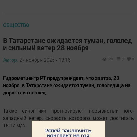
ОБЩЕСТВО
В Татарстане ожидается туман, гололед
и сильный ветер 28 ноября
Автор,
27 ноября 2025 - 13:16
301
0
0
Гидрометцентр РТ предупреждает, что завтра, 28
ноября, в Татарстане ожидается туман, гололедица на
дорогах и гололед.
Также синоптики прогнозируют порывистый юго-
западный ветер, скорость которого может достигать
15-17 м/с.