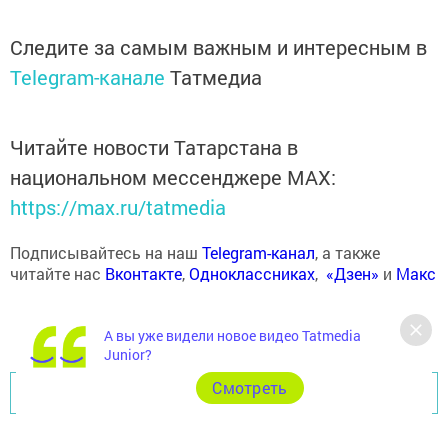
Следите за самым важным и интересным в
Telegram-канале
Татмедиа
Читайте новости Татарстана в
национальном мессенджере MАХ:
https://max.ru/tatmedia
Подписывайтесь на наш
Telegram-канал
, а также
читайте нас
Вконтакте
,
Одноклассниках
,
«Дзен»
и
Макс
А вы уже видели новое видео Tatmedia
Junior?
Cмотреть
Перейти на страницу новости