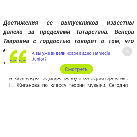
Достижения ее выпускников известны
далеко за пределами Татарстана. Венера
Таировна с гордостью говорит о том, что
её ученики достигают больших высот:
А вы уже видели новое видео Tatmedia
Junior?
«Моя выпускница Альмира Драйлинг (Касьянова)
Cмотреть
закончила Нижнекамский музыкальный колледж
и Казанскую государственную консерваторию им.
Н. Жиганова по классу теории музыки. Сегодня
она — музыковед, член Союза композиторов
России и Республики Татарстан. А в этом году мой
выпускник Махиянов Нурислам окончил
Нижнекамский музыкальный колледж имени
Салиха Сайдашева по классу фортепиано
и поступил в Южно-Уральский институт искусств
имени П. И. Чайковского на кафедру фортепиано».