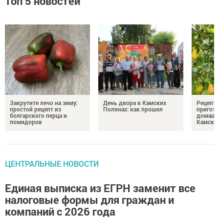
Топ 5 новостей
Закрутите лечо на зиму:
День двора в Камских
Рецепты
простой рецепт из
Полянах: как прошел
пригото
болгарского перца и
домашн
помидоров
Камски
ЦЕНТРАЛЬНЫЕ НОВОСТИ
Единая выписка из ЕГРН заменит все
налоговые формы для граждан и
компаний с 2026 года