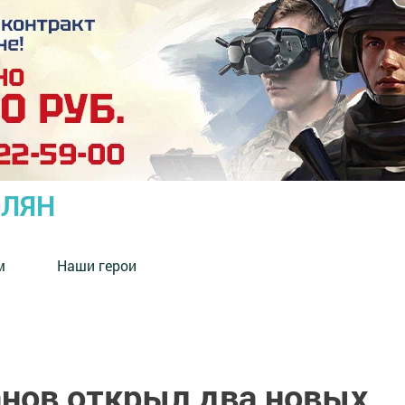
ОЛЯН
м
Наши герои
нов открыл два новых