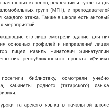
я начальных классов, рекреации и туалеты дл
аломобильных групп (МГН), и преподавателе
я каждого этажа. Также в школе есть актовы
ых мероприятий.
ождающие его лица смотрели здание, для ни
ция основных профилей и направлений лицея
тор лицея Разиль Ринатович Зиннатуллин
астник республиканского проекта «Физико
осетили библиотеку, осмотрели учебно
ва, кабинеты родного (татарского) языка
 физики.
уроки татарского языка в начальной школе