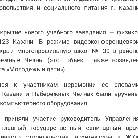
овольствия и социального питания г. Казан
крытие нового учебного заведения — физико
23 Казани. В режиме видеоконференцсвяз
ткрыл многопрофильную школ № 39 в район
режные Челны (этот объект также возведе
та «Молодёжь и дети»).
лся к участникам церемонии со словам
 Казани и Набережных Челнах были вручен
 компьютерного оборудования.
 приняли участие руководитель Управлени
главный государственный санитарный вра
инистр строительства, архитектуры и ЖК