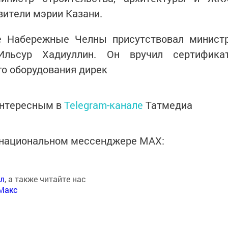
вители мэрии Казани.
е Набережные Челны присутствовал минист
льсур Хадиуллин. Он вручил сертифика
о оборудования дирек
интересным в
Telegram-канале
Татмедиа
в национальном мессенджере MАХ:
ал
, а также читайте нас
Макс