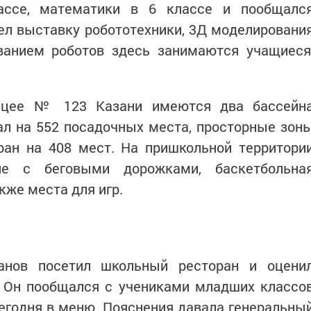
ассе, математики в 6 классе и пообщалс
ел выставку робототехники, 3Д моделировани
ованием роботов здесь занимаются учащиеся
лицее № 123 Казани имеются два бассейн
ал на 552 посадочных места, просторные зон
ран на 408 мест. На пришкольной территори
ле с беговыми дорожками, баскетбольна
кже места для игр.
анов посетил школьный ресторан и оцени
. Он пообщался с учениками младших классо
 сегодня в меню. Пояснения давала генеральны