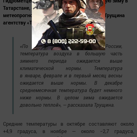
Гидрометцентр России предсказывает теплую зиму в
Татарстане, сообщила начальник отдела
метеопрогнозов Гидрометцентра РТ Ирина Трущина
агентству «Татар-информ».
«По прогнозу Гидрометцентра России,
температура воздуха в большую часть
зимнего периода ожидается выше
климатической нормы. Температура
в январе, феврале и в первый месяц весны
ожидается выше нормы. В декабре
среднемесячная температура будет немного
ниже нормы. В целом зима ожидается
довольно теплой», — рассказала Трущина.
Средние температуры в октябре составляют около
+4,9 градуса, в ноябре — около −2,7 градуса,