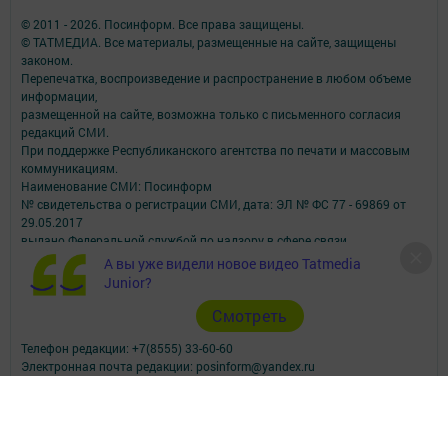
© 2011 - 2026. Посинформ. Все права защищены.
© ТАТМЕДИА. Все материалы, размещенные на сайте, защищены
законом.
Перепечатка, воспроизведение и распространение в любом объеме
информации,
размещенной на сайте, возможна только с письменного согласия
редакций СМИ.
При поддержке Республиканского агентства по печати и массовым
коммуникациям.
Наименование СМИ: Посинформ
№ свидетельства о регистрации СМИ, дата: ЭЛ № ФС 77 - 69869 от
29.05.2017
выдано Федеральной службой по надзору в сфере связи,
информационных технологий и массовых коммуникаций
А вы уже видели новое видео Tatmedia
ФИО главного редактора: Халиуллина Надежда Михайловна
Junior?
Адрес редакции: 423564, Российская Федерация, Республика
Татарстан, Нижнекамский район, пгт Камские Поляны, д. 1/18А,
Cмотреть
помещение 102.
Телефон редакции: +7(8555) 33-60-60
Электронная почта редакции: posinform@yandex.ru
Для сообщений о фактах коррупции: posinform@yandex.ru
Учредитель СМИ: АО «ТАТМЕДИА»
Антикоррупционная политика