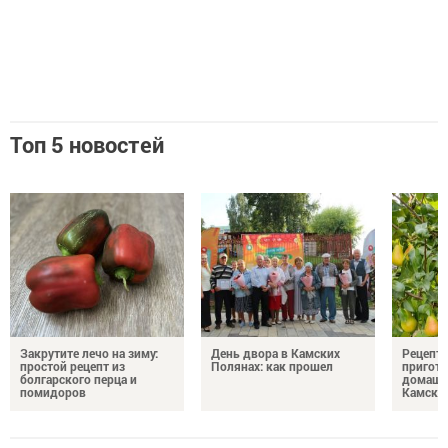
Топ 5 новостей
Закрутите лечо на зиму:
День двора в Камских
Рецепты
простой рецепт из
Полянах: как прошел
пригото
болгарского перца и
домашн
помидоров
Камски