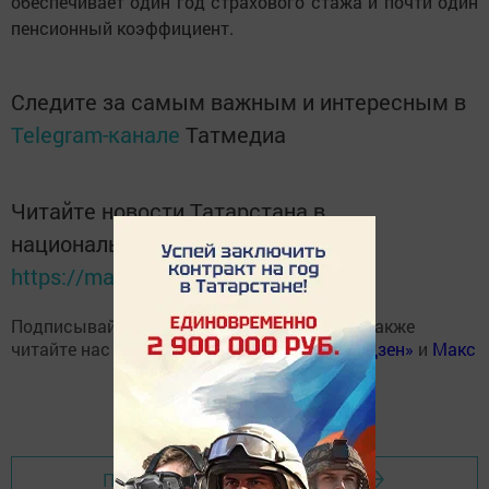
обеспечивает один год страхового стажа и почти один
пенсионный коэффициент.
Следите за самым важным и интересным в
Telegram-канале
Татмедиа
Читайте новости Татарстана в
национальном мессенджере MАХ:
https://max.ru/tatmedia
Подписывайтесь на наш
Telegram-канал
, а также
читайте нас
Вконтакте
,
Одноклассниках
,
«Дзен»
и
Макс
Перейти на страницу новости