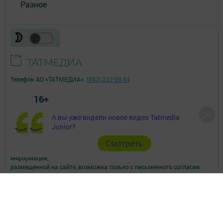
Разное
Телефон АО «ТАТМЕДИА»:
(843) 222 09 84
16+
А вы уже видели новое видео Tatmedia
© 2011 - 2026. Посинформ. Все права защищены.
Junior?
© ТАТМЕДИА. Все материалы, размещенные на сайте, защищены
законом.
Cмотреть
Перепечатка, воспроизведение и распространение в любом объеме
информации,
размещенной на сайте, возможна только с письменного согласия
редакций СМИ.
При поддержке Республиканского агентства по печати и массовым
коммуникациям.
Наименование СМИ: Посинформ
№ свидетельства о регистрации СМИ, дата: ЭЛ № ФС 77 - 69869 от
29.05.2017