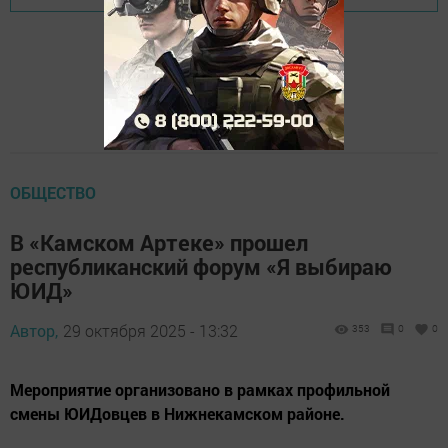
ОБЩЕСТВО
В «Камском Артеке» прошел
республиканский форум «Я выбираю
ЮИД»
Автор,
29 октября 2025 - 13:32
353
0
0
Мероприятие организовано в рамках профильной
смены ЮИДовцев в Нижнекамском районе.