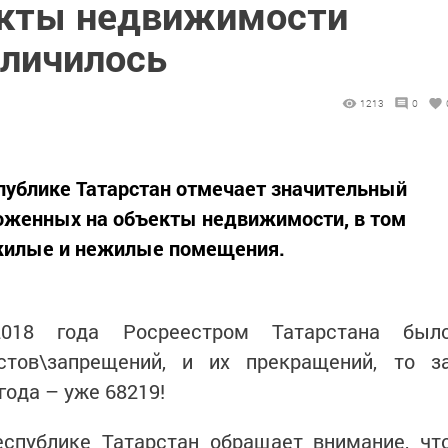
екты недвижимости
еличилось
1213
0
публике Татарстан отмечает значительный
ложенных на объекты недвижимости, в том
 жилые и нежилые помещения.
8 года Росреестром Татарстана был
стов\запрещений, и их прекращений, то з
года – уже 68219!
еспублике Татарстан обращает внимание, чт