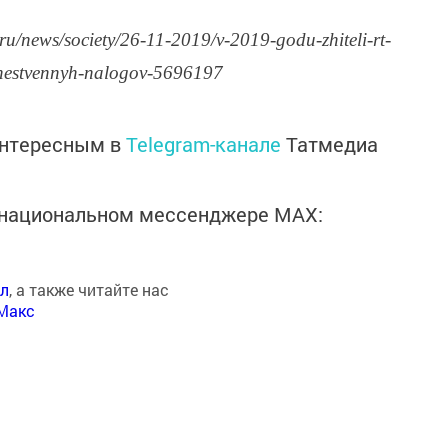
u/news/society/26-11-2019/v-2019-godu-zhiteli-rt-
schestvennyh-nalogov-5696197
интересным в
Telegram-канале
Татмедиа
в национальном мессенджере MАХ:
ал
, а также читайте нас
Макс