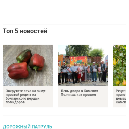
Топ 5 новостей
Закрутите лечо на зиму:
День двора в Камских
Рецепты
простой рецепт из
Полянах: как прошел
пригото
болгарского перца и
домашн
помидоров
Камски
ДОРОЖНЫЙ ПАТРУЛЬ