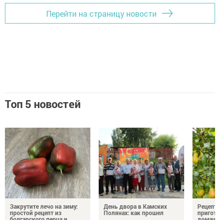
Перейти на страницу новости
Топ 5 новостей
Закрутите лечо на зиму:
День двора в Камских
Рецепты
простой рецепт из
Полянах: как прошел
пригото
болгарского перца и
домашн