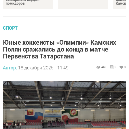
помидоров
Камски
СПОРТ
Юные хоккеисты «Олимпии» Камских
Полян сражались до конца в матче
Первенства Татарстана
Автор,
18 декабря 2025 - 11:49
469
0
0