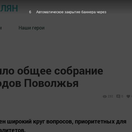
ОЛЯН
5
Автоматическое закрытие баннера через
м
Наши герои
шло общее собрание
одов Поволжья
232
0
ен широкий круг вопросов, приоритетных для
алитетов.