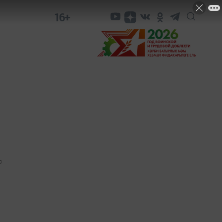
16+
0