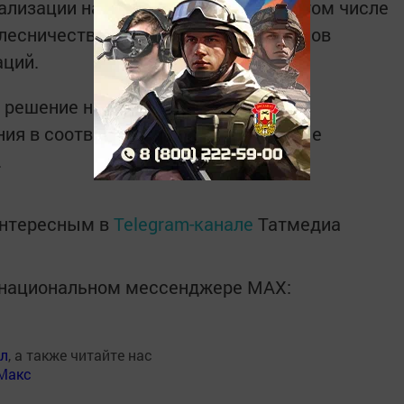
ализации нацпроекта «Экология», в том числе
 лесничеств и уполномоченных органов
аций.
о решение направить поступившие
ния в соответствующие федеральные
.
интересным в
Telegram-канале
Татмедиа
в национальном мессенджере MАХ:
ал
, а также читайте нас
Макс