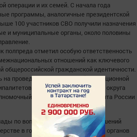
й операции и их семей. С начала года
овые программы, аналогичные президентской
выше 100 участников СВО получили назначения
ые и муниципальные органы, около половины
правление.
к полпреда отметил особую ответственность
е межнациональных отношений как ключевого
й общероссийской гражданской идентичности.
ь на проведении эффективной миграционной
палитетов, о чем говорил на Совете округа
полномочный представитель Президента России
лады по вопросам реализации соглашений
ерстве в городах Поволжья, участия органов