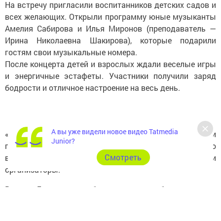
На встречу пригласили воспитанников детских садов и
всех желающих. Открыли программу юные музыканты
Амелия Сабирова и Илья Миронов (преподаватель —
Ирина Николаевна Шакирова), которые подарили
гостям свои музыкальные номера.
После концерта детей и взрослых ждали веселые игры
и энергичные эстафеты. Участники получили заряд
бодрости и отличное настроение на весь день.
А вы уже видели новое видео Tatmedia
«Такие мероприятия объединяют нас, сближают детей и
Junior?
помогают почувствовать, что мы — единое целое, что
Cмотреть
важно поддерживать друг друга», — отметили
организаторы.
В честь Дня семьи, любви и верности ребятам вручили
ромашки — символ чистой любви и надежды на
светлое будущее.