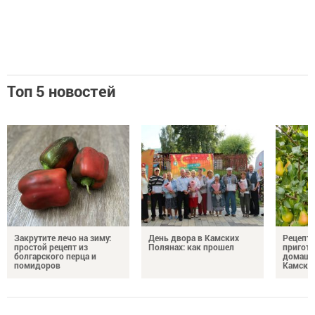
Топ 5 новостей
Закрутите лечо на зиму:
День двора в Камских
Рецепты
простой рецепт из
Полянах: как прошел
пригото
болгарского перца и
домашн
помидоров
Камски