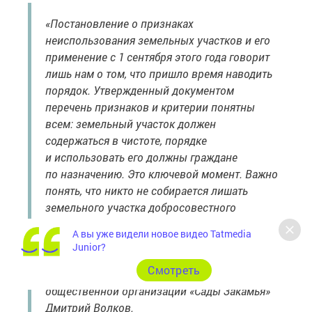
«Постановление о признаках
неиспользования земельных участков и его
применение с 1 сентября этого года говорит
лишь нам о том, что пришло время наводить
порядок. Утвержденный документом
перечень признаков и критерии понятны
всем: земельный участок должен
содержаться в чистоте, порядке
и использовать его должны граждане
по назначению. Это ключевой момент. Важно
понять, что никто не собирается лишать
земельного участка добросовестного
садовода, который с любовью и заботой
А вы уже видели новое видео Tatmedia
относится к своей земле
Junior?
и возделывает ее», — поделился своим
Cмотреть
мнением председатель региональной
общественной организации «Сады Закамья»
Дмитрий Волков.