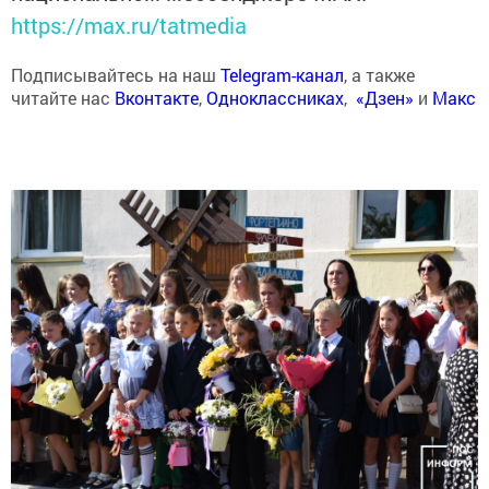
https://max.ru/tatmedia
Подписывайтесь на наш
Telegram-канал
, а также
читайте нас
Вконтакте
,
Одноклассниках
,
«Дзен»
и
Макс