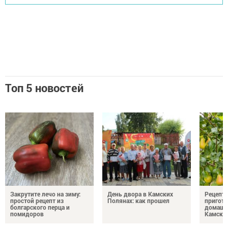
Топ 5 новостей
Закрутите лечо на зиму:
День двора в Камских
Рецепты
простой рецепт из
Полянах: как прошел
пригото
болгарского перца и
домашн
помидоров
Камски