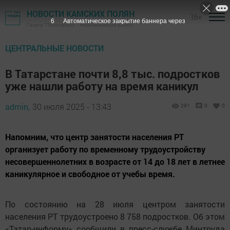
НОВОСТИ КАМСКИХ ПОЛЯН
16+
5
Автоматическое закрытие баннера через
Газета "Посинформ" - Нижнекамский район
ЦЕНТРАЛЬНЫЕ НОВОСТИ
В Татарстане почти 8,8 тыс. подростков
уже нашли работу на время каникул
admin,
30 июля 2025 - 13:43
291
0
0
Напомним, что центр занятости населения РТ
организует работу по временному трудоустройству
несовершеннолетних в возрасте от 14 до 18 лет в летнее
каникулярное и свободное от учебы время.
По состоянию на 28 июля центром занятости
населения РТ трудоустроено 8 758 подростков. Об этом
«Татар-информу» сообщили в пресс-службе Минтруда