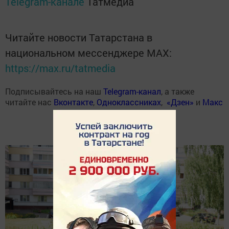
Telegram-канале
Татмедиа
Читайте новости Татарстана в
национальном мессенджере MАХ:
https://max.ru/tatmedia
Подписывайтесь на наш
Telegram-канал
, а также
читайте нас
Вконтакте
,
Одноклассниках
,
«Дзен»
и
Макс