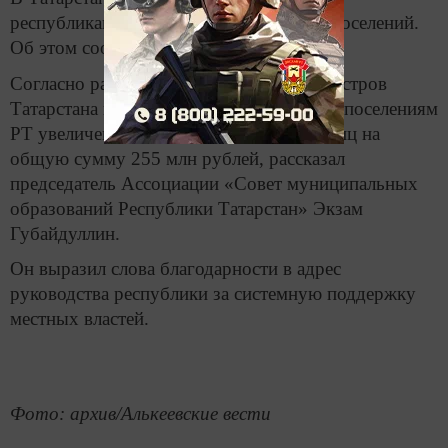
республиканских грантов для сельских поселений.
Об этом сообщает ИА «Татар-информ».
Согласно распоряжению Кабинета Министров
Татарстана количество грантов сельским поселениям
РТ увеличено на 66 и составит 170 единиц на
общую сумму 255 млн рублей, рассказал
председатель Ассоциации «Cовет муниципальных
образований Республики Татарстан» Экзам
Губайдуллин.
Он выразил слова благодарности в адрес
руководства республики за системную поддержку
местных властей.
Фото: архив/Алькеевские вести