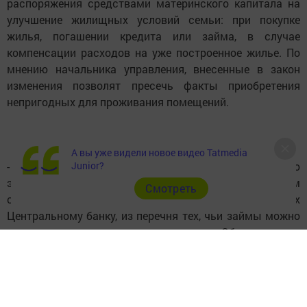
распоряжения средствами материнского капитала на
улучшение жилищных условий семьи: при покупке
жилья, погашении кредита или займа, в случае
компенсации расходов на уже построенное жилье. По
мнению начальника управления, внесенные в закон
изменения позволят пресечь факты приобретения
непригодных для проживания помещений.
А вы уже видели новое видео Tatmedia
- Еще одной немаловажной мерой по повышению
Junior?
эффективности распоряжения материнским капиталом
Cмотреть
стало исключение организаций, неподконтрольных
Центральному банку, из перечня тех, чьи займы можно
оплачивать средствами программы. Обычно такие
организации предоставляют ипотечные займы по
более высокой процентной ставке по сравнению с
банковскими кредитами, а это увеличивает расходы
семьи на приобретение жилья и повышает риск