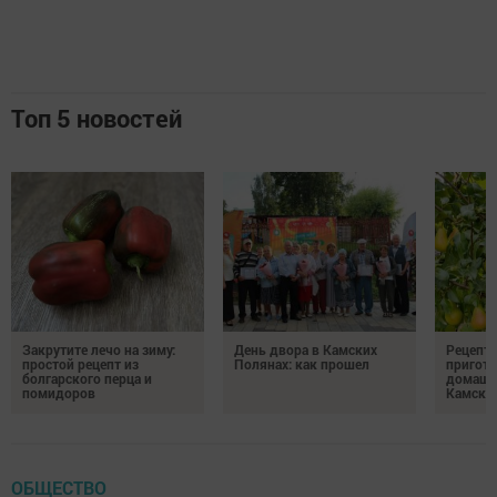
Топ 5 новостей
Закрутите лечо на зиму:
День двора в Камских
Рецепты
простой рецепт из
Полянах: как прошел
пригото
болгарского перца и
домашн
помидоров
Камски
ОБЩЕСТВО