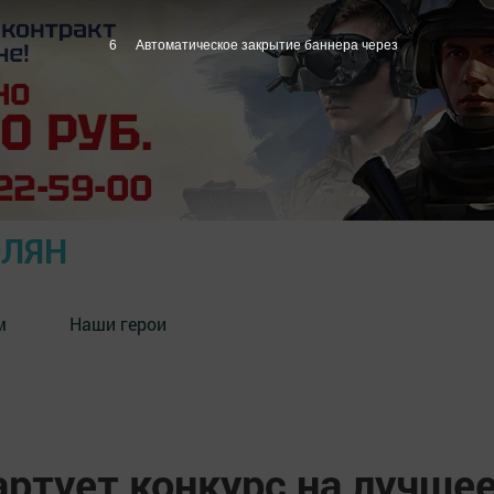
5
Автоматическое закрытие баннера через
ОЛЯН
м
Наши герои
артует конкурс на лучше