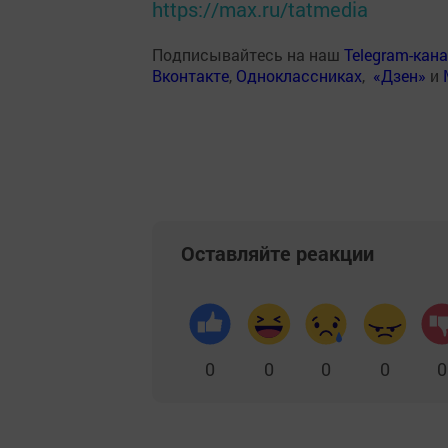
https://max.ru/tatmedia
Подписывайтесь на наш
Telegram-кан
Вконтакте
,
Одноклассниках
,
«Дзен»
и
Оставляйте реакции
0
0
0
0
0