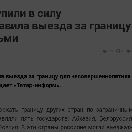
упили в силу
авила выезда за границу
тьми
403
0
ла выезда за границу для несовершеннолетних
щает «Татар-информ».
секать границу других стран по заграничны
вляли пять государств: Абхазия, Белоруссия
Осетия. В эти страны россияне могли въезжат