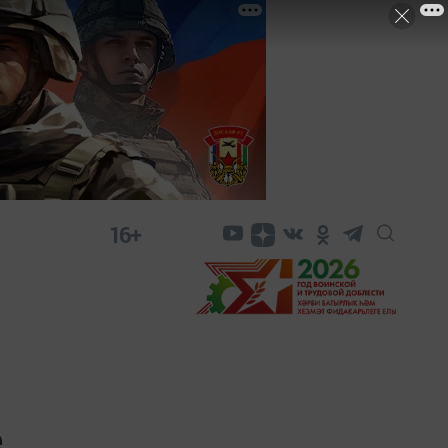
16+
е