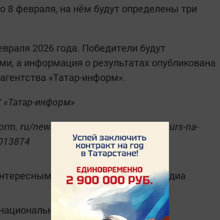
по 8 февраля, на нём будут определены три
евраля 2026 года. Победители будут
и, а информация о результатах опубликована
 агентства «Татар-информ».
/ «Татар-информ»
orm. ru/news/v-tatarstane-startuet-konkurs-na-
6013874
интересным в
Telegram-канале
Татмедиа
в национальном мессенджере MАХ: