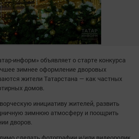
тар-информ» объявляет о старте конкурса
 лучшее зимнее оформление дворовых
шаются жители Татарстана — как частных
ртирных домов.
ворческую инициативу жителей, развить
здничную зимнюю атмосферу и поощрить
ии дворов.
одимо сделать фотографии и/или видеоролик