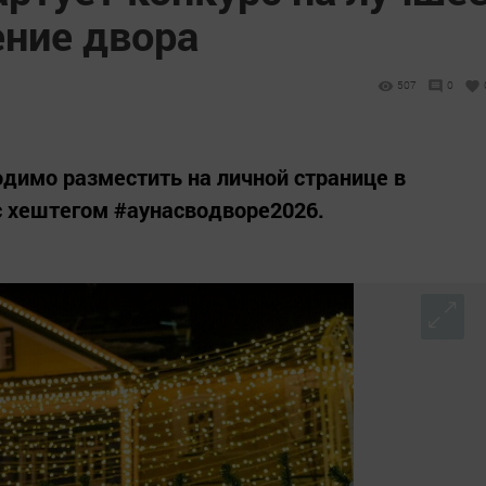
ние двора
507
0
димо разместить на личной странице в
с хештегом #аунасводворе2026.