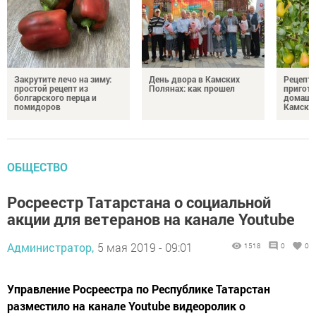
Закрутите лечо на зиму:
День двора в Камских
Рецепты
простой рецепт из
Полянах: как прошел
пригото
болгарского перца и
домашн
помидоров
Камски
ОБЩЕСТВО
Росреестр Татарстана о социальной
акции для ветеранов на канале Youtube
Администратор,
5 мая 2019 - 09:01
1518
0
0
Управление Росреестра по Республике Татарстан
разместило на канале Youtube видеоролик о