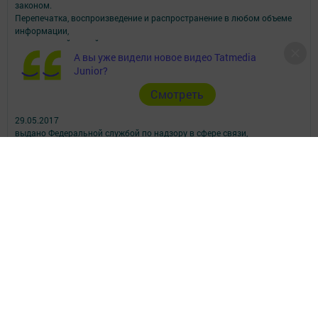
законом.
Перепечатка, воспроизведение и распространение в любом объеме
информации,
размещенной на сайте, возможна только с письменного согласия
редакций СМИ.
А вы уже видели новое видео Tatmedia
При поддержке Республиканского агентства по печати и массовым
Junior?
коммуникациям.
Cмотреть
Наименование СМИ: Посинформ
№ свидетельства о регистрации СМИ, дата: ЭЛ № ФС 77 - 69869 от
29.05.2017
выдано Федеральной службой по надзору в сфере связи,
информационных технологий и массовых коммуникаций
ФИО главного редактора: Халиуллина Надежда Михайловна
Адрес редакции: 423564, Российская Федерация, Республика
Татарстан, Нижнекамский район, пгт Камские Поляны, д. 1/18А,
помещение 102.
Телефон редакции: +7(8555) 33-60-60
Электронная почта редакции: posinform@yandex.ru
Для сообщений о фактах коррупции: posinform@yandex.ru
Учредитель СМИ: АО «ТАТМЕДИА»
Антикоррупционная политика
АО «ТАТМЕДИА» использует «cookie»
для персонализации сервисов и
удобства пользователей сайтом.
Использование «cookie» можно отменить в настройках браузера.