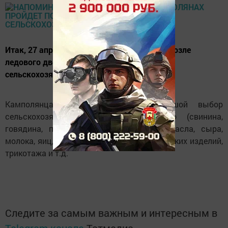
Итак, 27 апреля на центральной площади возле
ледового дворца "Олимпия" пройдет
сельскохозяйственная ярмарка.
Камполянцам будет предложен большой выбор
сельскохозяйственной продукции, мясо (свинина,
говядина, птица), колбасных изделий, масла, сыра,
молока, яиц, рыбной продукции, кондитерских изделий,
трикотажа и т.д.
Следите за самым важным и интересным в