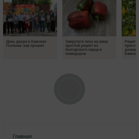
День двора в Камских
Закрутите лечо на зиму:
Рецепты
Полянах: как прошел
простой рецепт из
пригото
болгарского перца и
домашн
помидоров
Камски
Главная