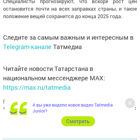
Специалисты прогнозируют, что вскоре рост цен
остановится почти на всех заправках страны, и такое
положение вещей сохранится до конца 2025 года.
Следите за самым важным и интересным в
Telegram-канале
Татмедиа
Читайте новости Татарстана в
национальном мессенджере MАХ:
https://max.ru/tatmedia
Подписывайтесь на наш
Telegram-канал
, а также
А вы уже видели новое видео Tatmedia
читайте нас
Вконтакте
,
Одноклассниках
,
«Дзен»
и
Макс
Junior?
Cмотреть