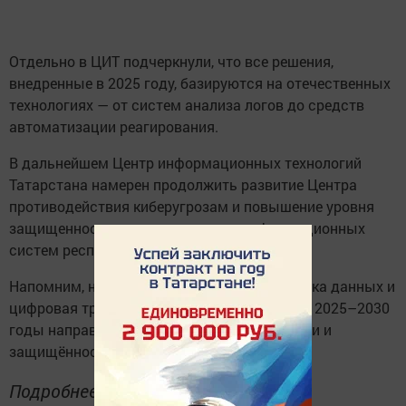
Отдельно в ЦИТ подчеркнули, что все решения,
внедренные в 2025 году, базируются на отечественных
технологиях — от систем анализа логов до средств
автоматизации реагирования.
В дальнейшем Центр информационных технологий
Татарстана намерен продолжить развитие Центра
противодействия киберугрозам и повышение уровня
защищенности государственных информационных
систем республики.
Напомним, национальный проект «Экономика данных и
цифровая трансформация государства» на 2025–2030
годы направлен на укрепление устойчивости и
защищённости цифровых сервисов.
Подробнее: https://www. tatar-inform.