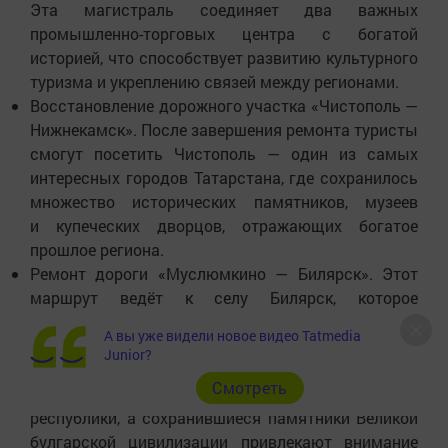
Эта магистраль соединяет два важных
промышленно-торговых центра с богатой
историей, что способствует развитию культурного
туризма и укреплению связей между регионами.
Восстановление дорожного участка «Чистополь —
Нижнекамск». После завершения ремонта туристы
смогут посетить Чистополь — один из самых
интересных городов Татарстана, где сохранилось
множество исторических памятников, музеев
и купеческих дворцов, отражающих богатое
прошлое региона.
Ремонт дороги «Муслюмкино — Билярск». Этот
маршрут ведёт к селу Билярск, которое
расположено на месте древней столицы Волжской
А вы уже видели новое видео Tatmedia
Булгарии. Обновление дороги позволяет
Junior?
гражданам и гостям региона познакомиться
Cмотреть
с духовным и историческим наследием
республики, а сохранившиеся памятники Великой
булгарской цивилизации привлекают внимание