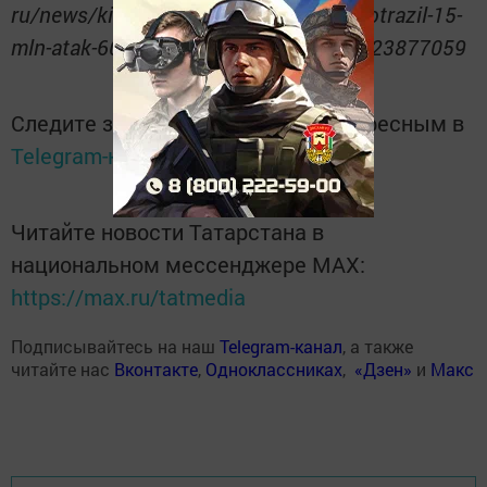
ru/news/kibershhit-tatarstana-za-god-otrazil-15-
mln-atak-6010271?ysclid=mjgwv3l9eh23877059
Следите за самым важным и интересным в
Telegram-канале
Татмедиа
Читайте новости Татарстана в
национальном мессенджере MАХ:
https://max.ru/tatmedia
Подписывайтесь на наш
Telegram-канал
, а также
читайте нас
Вконтакте
,
Одноклассниках
,
«Дзен»
и
Макс