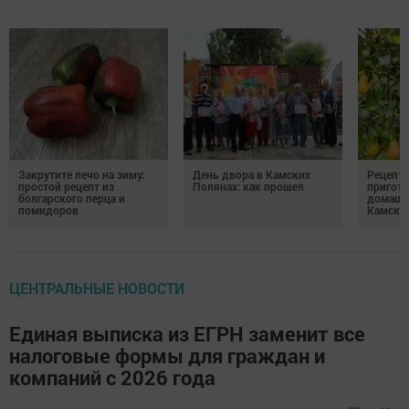
Закрутите лечо на зиму:
День двора в Камских
Рецепты
простой рецепт из
Полянах: как прошел
пригото
болгарского перца и
домашн
помидоров
Камски
ЦЕНТРАЛЬНЫЕ НОВОСТИ
Единая выписка из ЕГРН заменит все
налоговые формы для граждан и
компаний с 2026 года