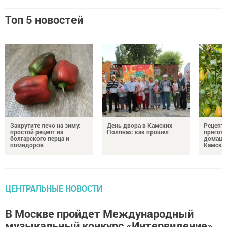
Топ 5 новостей
Закрутите лечо на зиму:
День двора в Камских
Рецепты
простой рецепт из
Полянах: как прошел
пригото
болгарского перца и
домашн
помидоров
Камски
ЦЕНТРАЛЬНЫЕ НОВОСТИ
В Москве пройдет Международный
музыкальный конкурс «Интервидение»