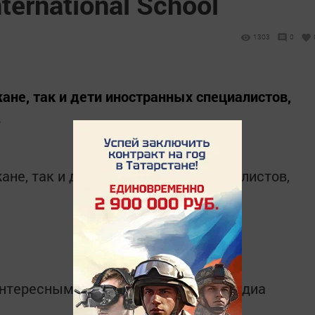
ternational School
1303
0
ане, так и дети иностранных специалистов,
.
ане, так и дети иностранных специалистов,
интересным в
Telegram-канале
Татмедиа