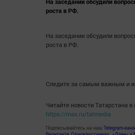
На заседании обсудили вопро
роста в РФ.
На заседании обсудили вопро
роста в РФ.
Следите за самым важным и 
Читайте новости Татарстана 
https://max.ru/tatmedia
Подписывайтесь на наш
Telegram-кан
Вконтакте
,
Одноклассниках
,
«Дзен»
и