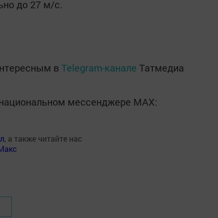
ьно до 27 м/с.
интересным в
Telegram-канале
Татмедиа
в национальном мессенджере MАХ:
ал
, а также читайте нас
Макс