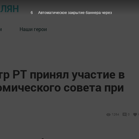
ОЛЯН
5
Автоматическое закрытие баннера через
м
Наши герои
р РТ принял участие в
омического совета при
1264
0