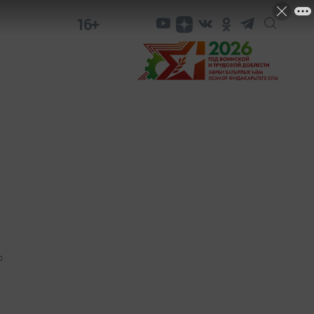
16+
0