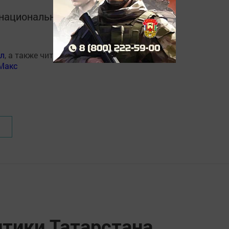
в национальном мессенджере MАХ:
ал
, а также читайте нас
Макс
птики Татарстана