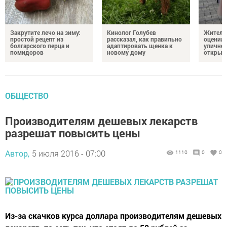
Закрутите лечо на зиму:
Кинолог Голубев
Жители
простой рецепт из
рассказал, как правильно
оценил
болгарского перца и
адаптировать щенка к
уличног
помидоров
новому дому
открыт
ОБЩЕСТВО
Производителям дешевых лекарств
разрешат повысить цены
Автор,
5 июля 2016 - 07:00
1110
0
0
Из-за скачков курса доллара производителям дешевых