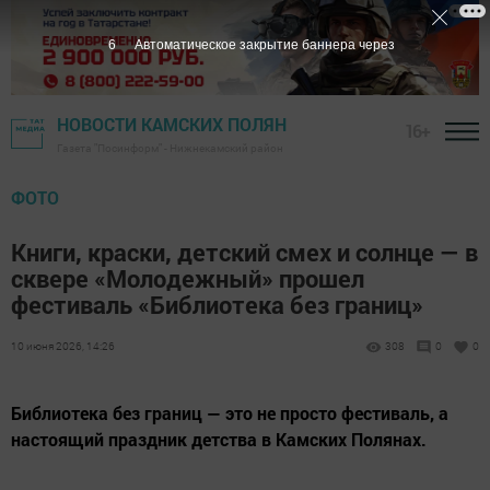
6
Автоматическое закрытие баннера через
НОВОСТИ КАМСКИХ ПОЛЯН
16+
Газета "Посинформ" - Нижнекамский район
ФОТО
Книги, краски, детский смех и солнце — в
сквере «Молодежный» прошел
фестиваль «Библиотека без границ»
10 июня 2026, 14:26
308
0
0
Библиотека без границ — это не просто фестиваль, а
настоящий праздник детства в Камских Полянах.